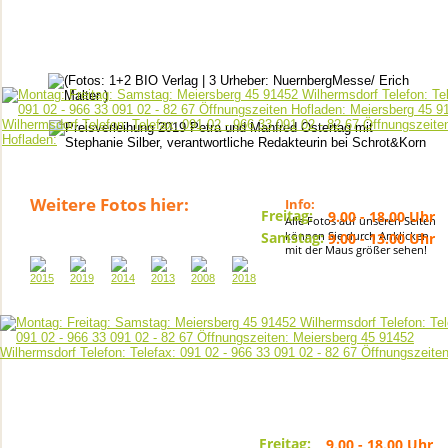
Weitere Fotos hier:
Info:
Freitag:
9.00 - 18.00 Uhr
Alle Fotos auf unseren Seiten
können Sie durch Anklicken
Samstag:
9.00 - 13.00 Uhr
mit der Maus größer sehen!
- ausgenommen Feiertage - 
Freitag:
9.00 - 18.00 Uhr